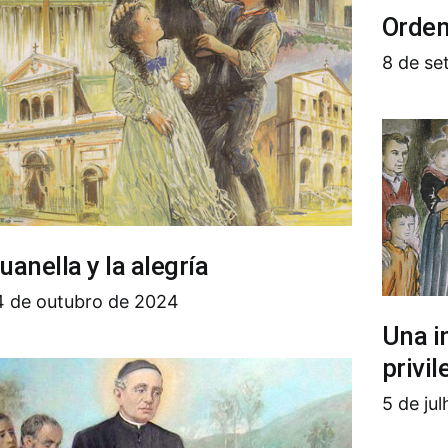
Orden
8 de s
uanella y la alegría
4 de outubro de 2024
Una i
privil
5 de ju