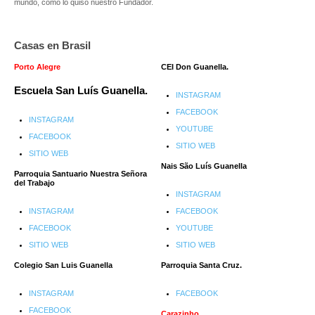
mundo, como lo quiso nuestro Fundador.
Casas en Brasil
Porto Alegre
CEI Don Guanella.
Escuela San Luís Guanella.
INSTAGRAM
FACEBOOK
INSTAGRAM
YOUTUBE
FACEBOOK
SITIO WEB
SITIO WEB
Nais São Luís Guanella
Parroquia
Santuario Nuestra Señora
del Trabajo
INSTAGRAM
INSTAGRAM
FACEBOOK
FACEBOOK
YOUTUBE
SITIO WEB
SITIO WEB
Colegio San Luis Guanella
Parroquia Santa Cruz.
INSTAGRAM
FACEBOOK
FACEBOOK
Carazinho