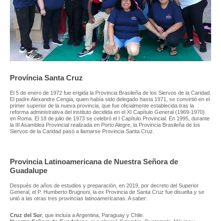
Província Santa Cruz
El 5 de enero de 1972 fue erigida la Provincia Brasileña de los Siervos de la Caridad.
El padre Alexandre Cengia, quien había sido delegado hasta 1971, se convirtió en el
primer superior de la nueva provincia, que fue oficialmente establecida tras la
reforma administrativa del instituto decidida en el XI Capítulo General (1969-1970)
en Roma. El 18 de julio de 1973 se celebró el I Capítulo Provincial. En 1995, durante
la III Asamblea Provincial realizada en Porto Alegre, la Provincia Brasileña de los
Siervos de la Caridad pasó a llamarse Provincia Santa Cruz.
Provincia Latinoamericana de Nuestra Señora de
Guadalupe
Después de años de estudios y preparación, en 2019, por decreto del Superior
General, el P. Humberto Brugnoni, la ex Provincia de Santa Cruz fue disuelta y se
unió a las otras tres provincias latinoamericanas. A saber:
Cruz del Sur
, que incluía a Argentina, Paraguay y Chile.