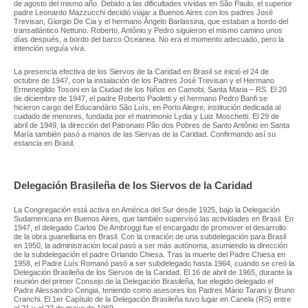
de agosto del mismo año. Debido a las dificultades vividas en São Paulo, el superior
padre Leonardo Mazzucchi decidió viajar a Buenos Aires con los padres José
Trevisan, Giorgio De Cia y el hermano Ângelo Barlassina, que estaban a bordo del
transatlántico Nettuno. Roberto, Antônio y Pedro siguieron el mismo camino unos
días después, a bordo del barco Oceanea. No era el momento adecuado, pero la
intención seguía viva.
La presencia efectiva de los Siervos de la Caridad en Brasil se inició el 24 de
octubre de 1947, con la instalación de los Padres José Trevisan y el Hermano
Ermenegildo Tosoni en la Ciudad de los Niños en Camobi, Santa Maria – RS. El 20
de diciembre de 1947, el padre Roberto Paoletti y el hermano Pedro Banfi se
hicieron cargo del Educandário São Luís, en Porto Alegre, institución dedicada al
cuidado de menores, fundada por el matrimonio Lydia y Luiz Moschetti. El 29 de
abril de 1949, la dirección del Patronato Pão dos Pobres de Santo Antônio en Santa
María también pasó a manos de las Siervas de la Caridad. Confirmando así su
estancia en Brasil.
Delegación Brasileña de los Siervos de la Caridad
La Congregación está activa en América del Sur desde 1925, bajo la Delegación
Sudamericana en Buenos Aires, que también supervisó las actividades en Brasil. En
1947, el delegado Carlos De Ambroggi fue el encargado de promover el desarrollo
de la obra guanelliana en Brasil. Con la creación de una subdelegación para Brasil
en 1950, la administración local pasó a ser más autónoma, asumiendo la dirección
de la subdelegación el padre Orlando Chiesa. Tras la muerte del Padre Chiesa en
1958, el Padre Luís Romanó pasó a ser subdelegado hasta 1964, cuando se creó la
Delegación Brasileña de los Siervos de la Caridad. El 16 de abril de 1965, durante la
reunión del primer Consejo de la Delegación Brasileña, fue elegido delegado el
Padre Alessandro Cengia, teniendo como asesores los Padres Mário Tarani y Bruno
Cranchi. El 1er Capítulo de la Delegación Brasileña tuvo lugar en Canela (RS) entre