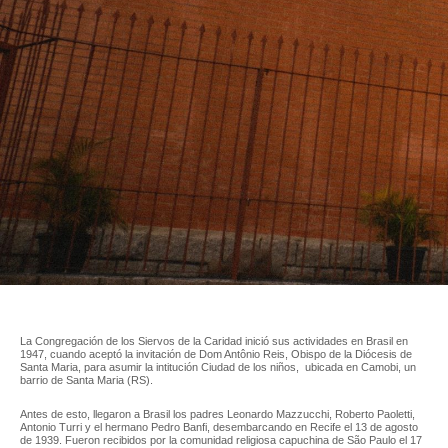
La Congregación de los Siervos de la Caridad inició sus actividades en Brasil en
1947, cuando aceptó la invitación de Dom Antônio Reis, Obispo de la Diócesis de
Santa Maria, para asumir la intitución Ciudad de los niños, ubicada en Camobi, un
barrio de Santa Maria (RS).
Antes de esto, llegaron a Brasil los padres Leonardo Mazzucchi, Roberto Paoletti,
Antonio Turri y el hermano Pedro Banfi, desembarcando en Recife el 13 de agosto
de 1939. Fueron recibidos por la comunidad religiosa capuchina de São Paulo el 17