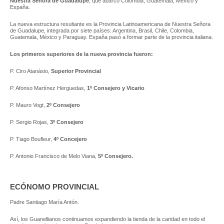
Nuestra Señora de Guadalupe
, que abarcó Colombia, Guatemala, México y
España.
La nueva estructura resultante es la Provincia Latinoamericana de Nuestra Señora
de Guadalupe, integrada por siete países: Argentina, Brasil, Chile, Colombia,
Guatemala, México y Paraguay. España pasó a formar parte de la provincia italiana.
Los primeros superiores de la nueva provincia fueron:
P. Ciro Atanásio,
Superior Provincial
P. Afonso Martínez Herguedas,
1º Consejero y Vicario
P. Mauro Vogt,
2º Consejero
P. Sergio Rojas,
3º Consejero
P. Tiago Boufleur,
4º Concejero
P. Antonio Francisco de Melo Viana,
5º Consejero.
ECÓNOMO PROVINCIAL
Padre Santiago María Antón.
Así, los Guanellianos continuamos expandiendo la tienda de la caridad en todo el